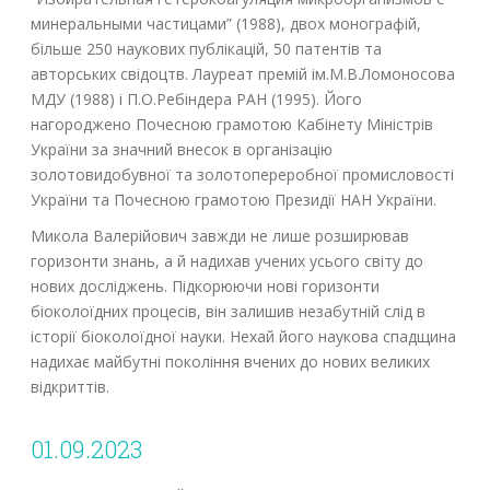
минеральными частицами” (1988), двох монографій,
більше 250 наукових публікацій, 50 патентів та
авторських свідоцтв. Лауреат премій ім.М.В.Ломоносова
МДУ (1988) і П.О.Ребіндера РАН (1995). Його
нагороджено Почесною грамотою Кабінету Міністрів
України за значний внесок в організацію
золотовидобувної та золотопереробної промисловості
України та Почесною грамотою Президії НАН України.
Микола Валерійович завжди не лише розширював
горизонти знань, а й надихав учених усього світу до
нових досліджень. Підкорюючи нові горизонти
біоколоїдних процесів, він залишив незабутній слід в
історії біоколоїдної науки. Нехай його наукова спадщина
надихає майбутні покоління вчених до нових великих
відкриттів.
01.09.2023