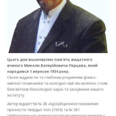
Цього дня вшановуємо пам'ять видатного
вченого Миколи Валерійовича Перцева, який
народився 1 вересня 1934 року.
Своєю відданістю та глибоким розумінням фізико-
хімічної геомеханіки та колоїдної хімії він велично стояв
біля витоків біоколоїдної науки та заснування нашого
Інституту.
Автор відкриттів № 28 «Адсорбционное понижение
прочности твердых тел» (1964) та № 361
“Избирательная гетерокоагуляция микроорганизмов с