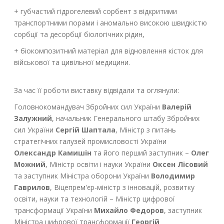
+ губчастий гідрогелевий сорбент з відкритими
транспортними порами і аномально високою швидкістю
сорбції та десорбції біологічних рідин,
+ біокомпозитний матеріал для відновлення кісток для
військової та цивільної медицини.
За час її роботи виставку відвідали та оглянули:
Головнокомандувач Збройних сил України
Валерій
Залужний
, начальник Генерального штабу Збройних
сил України
Сергій Шаптала
, Міністр з питань
стратегічних галузей промисловості України
Олександр Камишін
та його перший заступник –
Олег
Можний
, Міністр освіти і науки України
Оксен Лісовий
та заступник Міністра оборони України
Володимир
Гаврилов
, Віцепрем'єр-міністр з інновацій, розвитку
освіти, науки та технологій – Міністр цифрової
трансформації України
Михайло Федоров
, заступник
Міністра цифрової трансформації
Георгій