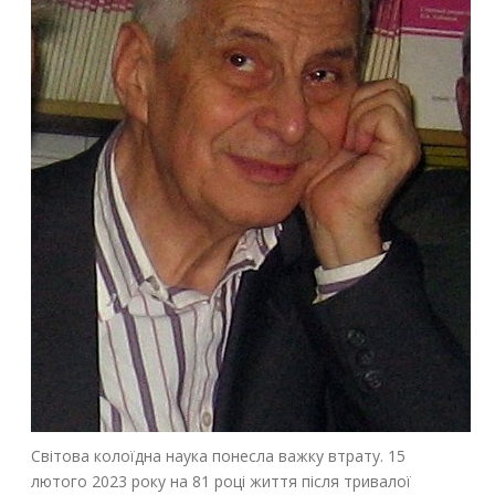
Світова колоїдна наука понесла важку втрату. 15
лютого 2023 року на 81 році життя після тривалої