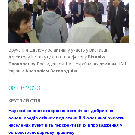
Вручення диплому за активну участь у виставці
директору Інституту д.т.н., професору
Віталію
Прокопенку
Президентом НАН України академіком НАН
України
Анатолієм Загороднім
08.06.2023
КРУГЛИЙ СТІЛ:
Наукові основи створення органічних добрив на
основі осадів стічних вод станцій біологічної очистки
населених пунктів та персрективи їх впровадження у
сільскогосподарську практику