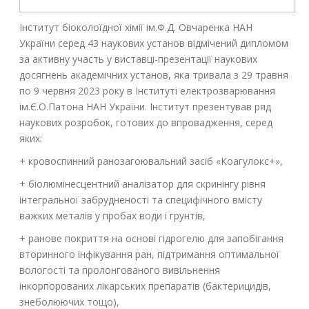
Інститут біоколоїдної хімії ім.Ф.Д. Овчаренка НАН
України серед 43 наукових установ відмічений дипломом
за активну участь у виставці-презентації наукових
досягнень академічних установ, яка тривала з 29 травня
по 9 червня 2023 року в Інституті електрозварювання
ім.Є.О.Патона НАН України. Інститут презентував ряд
наукових розробок, готових до впровадження, серед
яких:
+ кровоспинний ранозагоювальний засіб «Коагулокс+»,
+ біолюмінесцентний аналізатор для скринінгу рівня
інтегральної забрудненості та специфічного вмісту
важких металів у пробах води і грунтів,
+ ранове покриття на основі гідрогелю для запобігання
вторинного інфікування ран, підтримання оптимальної
вологості та пролонгованого вивільнення
інкорпорованих лікарських препаратів (бактерицидів,
знеболюючих тощо),