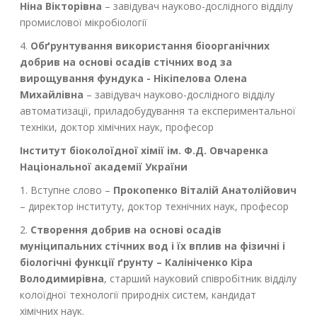
Ніна Вікторівна
– завідувач науково-дослідного відділу
промислової мікробіології
4.
Обґрунтування використання біоорганічних
добрив на основі осадів стічних вод за
вирощування фундука - Нікіпелова Олена
Михайлівна
– завідувач науково-дослідного відділу
автоматизації, приладобудування та експериментальної
техніки, доктор хімічних наук, професор
Інститут біоколоїдної хімії ім. Ф.Д. Овчаренка
Національної академії України
1. Вступне слово –
Прокопенко Віталій Анатолійович
– директор інституту, доктор технічних наук, професор
2.
Створення добрив на основі осадів
муніципальних стічних вод і їх вплив на фізичні і
біологічні функції ґрунту – Калініченко Кіра
Володимирівна
, старший науковий співробітник відділу
колоїдної технології природніх систем, кандидат
хімічних наук.