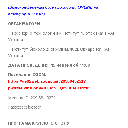
(Відеоконференція буде проходити ONLINE на
платформі ZOOM)
ОРГАНІЗАТОРИ:
+ Інженерно-технологічний інститут "Біотехніка" НААН
України
+ Інститут біоколоїдної хімії ім. Ф. Д. Овчаренка НАН
України
ДАТА ПРОВЕДЕННЯ:
15 червня об 11:00
Посилання ZOOM:
https://us02web.zoom.us/j/2098845251?
pwd=aEVIK0lobVA0TitqSlJQcVJLaHcrdz09
Meeting ID: 209 884 5251
Passcode: biotech
ПРОГРАМА КРУГЛОГО СТОЛУ