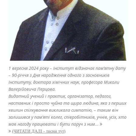
1 вересня 2024 року – Інститут відзначає пам’ятну дату
– 90-річчя з Дня народження одного з засновників
Інституту, доктора хімічних наук, професора Миколи
Валерійовича Перцова.
Видатний учений і практик, організатор, педагог,
наставник і просто чуйна та щира людина, яка з перших
хвилин спілкування викликала симпатію, – таким він
залишився у пам’яті колег, співробітників, учнів, усіх, хто
мав нагоду працювати і бути поруч з ним...
(ЧИТАТИ ДАЛІ - тисни тут)